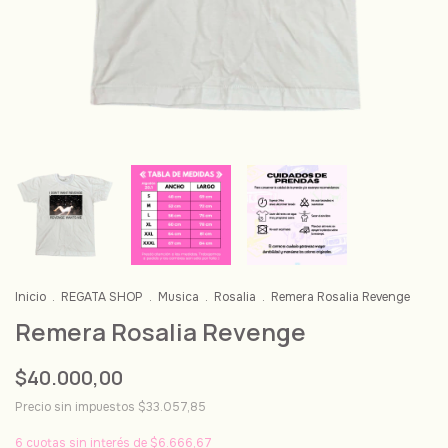
Inicio
.
REGATA SHOP
.
Musica
.
Rosalia
.
Remera Rosalia Revenge
Remera Rosalia Revenge
$40.000,00
Precio sin impuestos
$33.057,85
6
cuotas sin interés de
$6.666,67