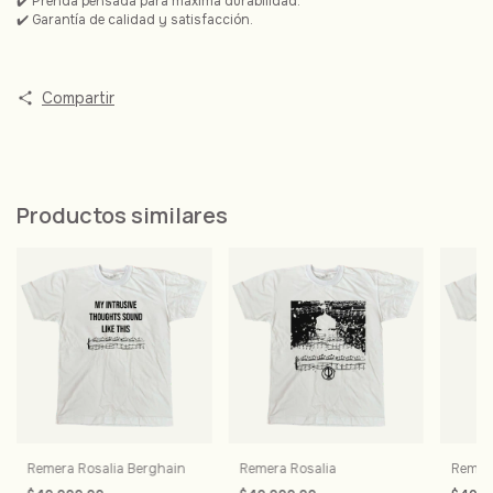
✔️ Prenda pensada para máxima durabilidad.
✔️ Garantía de calidad y satisfacción.
Compartir
Productos similares
Remera Rosalia Berghain
Remera Rosalia
Remera