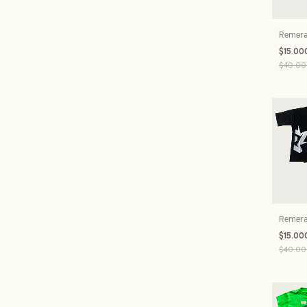
Remera
$15.00
$40.00
Remera 
$15.00
$40.00