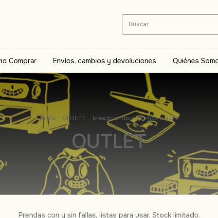
o Comprar
Envíos, cambios y devoluciones
Quiénes Som
Inicio
.
OUTLET
.
breadcrumbs.crop-top-mazza
OUTLET
Prendas con y sin fallas, listas para usar. Stock limitado.