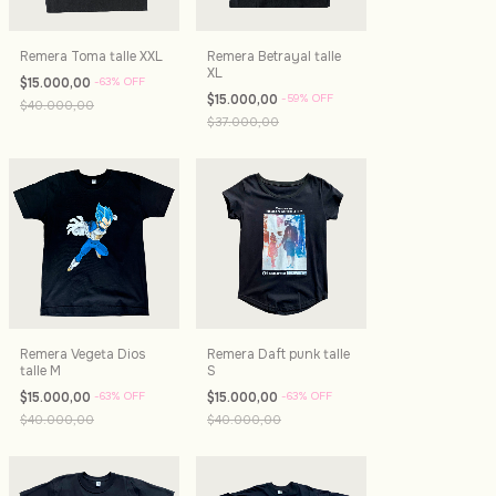
Remera Toma talle XXL
Remera Betrayal talle
XL
$15.000,00
-
63
%
OFF
$15.000,00
-
59
%
OFF
$40.000,00
$37.000,00
Remera Vegeta Dios
Remera Daft punk talle
talle M
S
$15.000,00
-
63
%
OFF
$15.000,00
-
63
%
OFF
$40.000,00
$40.000,00