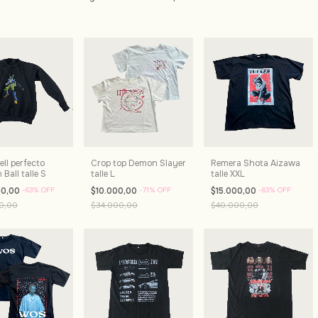
ll perfecto
Crop top Demon Slayer
Remera Shota Aizawa
Ball talle S
talle L
talle XXL
00,00
-
63
%
OFF
$10.000,00
-
71
%
OFF
$15.000,00
-
63
%
OFF
0,00
$34.000,00
$40.000,00