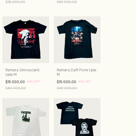
$18.000,00
$40.000,00
Remera Omniscient
Remera Daft Punk talle
talle M
M
$15.000,00
-
63
%
OFF
$15.000,00
-
63
%
OFF
$40.000,00
$40.000,00