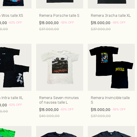
 Wos talle XS
Remera Porsche talle S
Remera 3racha talle XL
0,00
-
63
%
OFF
$15.000,00
-
59
%
OFF
$15.000,00
-
59
%
OFF
0,00
$37.000,00
$37.000,00
Intra talle XL
Remera Seven minutes
Remera Invincible talle
of nausea talle L
S
0,00
-
63
%
OFF
$15.000,00
-
63
%
OFF
$15.000,00
-
59
%
OFF
0,00
$40.000,00
$37.000,00