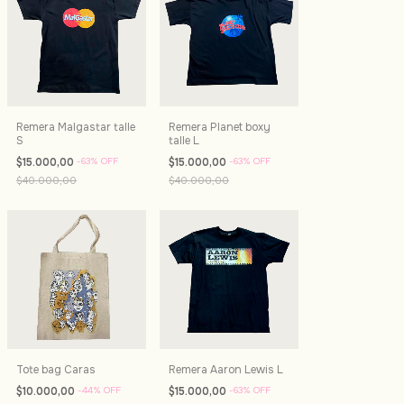
Remera Malgastar talle
Remera Planet boxy
S
talle L
$15.000,00
-
63
%
OFF
$15.000,00
-
63
%
OFF
$40.000,00
$40.000,00
Tote bag Caras
Remera Aaron Lewis L
$10.000,00
-
44
%
OFF
$15.000,00
-
63
%
OFF