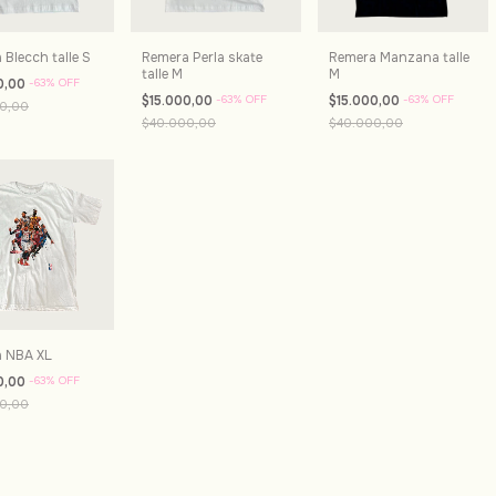
Blecch talle S
Remera Perla skate
Remera Manzana talle
talle M
M
0,00
-
63
%
OFF
$15.000,00
-
63
%
OFF
$15.000,00
-
63
%
OFF
0,00
$40.000,00
$40.000,00
 NBA XL
0,00
-
63
%
OFF
0,00