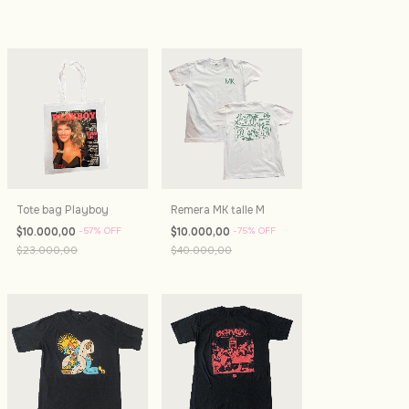
Tote bag Playboy
Remera MK talle M
$10.000,00
-
57
%
OFF
$10.000,00
-
75
%
OFF
$23.000,00
$40.000,00