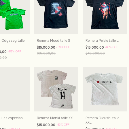
 Odyssey talle
Remera Mood talle S
Remera Pelele talle L
$15.000,00
-
59
%
OFF
$15.000,00
-
63
%
OFF
0,00
-
59
%
OFF
$37.000,00
$40.000,00
0,00
 Las especias
Remera Monki talle XXL
Remera Dioushi talle
XXL
$15.000,00
-
63
%
OFF
-
63
%
OFF
-
63
%
OFF