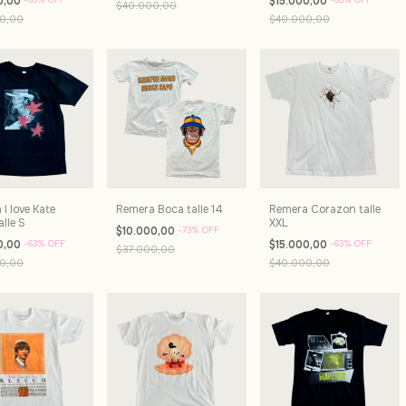
0,00
$15.000,00
$40.000,00
0,00
$40.000,00
I love Kate
Remera Boca talle 14
Remera Corazon talle
lle S
XXL
$10.000,00
-
73
%
OFF
0,00
-
63
%
OFF
$15.000,00
-
63
%
OFF
$37.000,00
0,00
$40.000,00