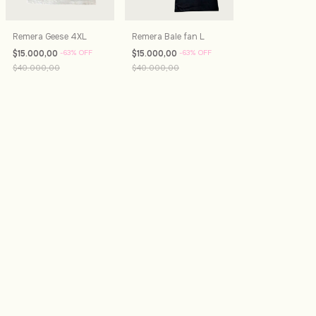
Remera Geese 4XL
Remera Bale fan L
$15.000,00
-
63
%
OFF
$15.000,00
-
63
%
OFF
$40.000,00
$40.000,00