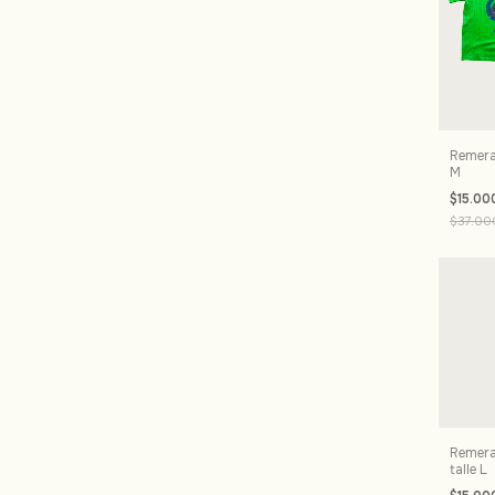
Remera
M
$15.00
$37.00
Remera
talle L