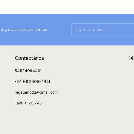
te y recibí nuestras ofertas.
Contactános
541124094461
+54 9 11 2409-4461
regatamod2@gmail.com
Lavalle 1206 4G