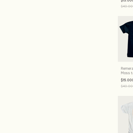
$15.00
$40.00
Remera 
Moss ta
$15.00
$40.00