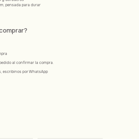
um, pensada para durar
 comprar?
ompra
pedido al confirmar la compra.
s, escribinos por WhatsApp