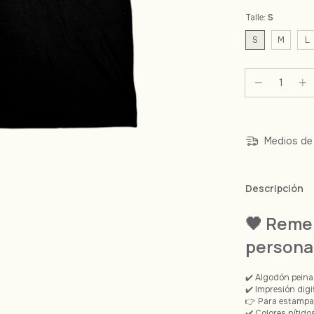
Talle:
S
S
M
L
Medios de 
Descripción
🖤 Reme
persona
✔️ Algodón peina
✔️ Impresión dig
👉 Para estamp
✔️ Colores nítid