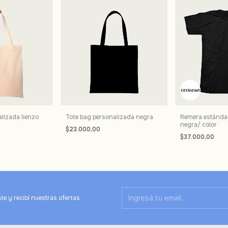
lizada lienzo
Tote bag personalizada negra
Remera estánda
negra/ color
$23.000,00
$37.000,00
te y recibí nuestras ofertas.