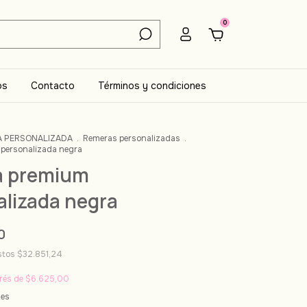
0
os
Contacto
Términos y condiciones
A PERSONALIZADA
.
Remeras personalizadas
.
personalizada negra
 premium
alizada negra
0
estos
$32.851,24
erés de
$6.625,00
les