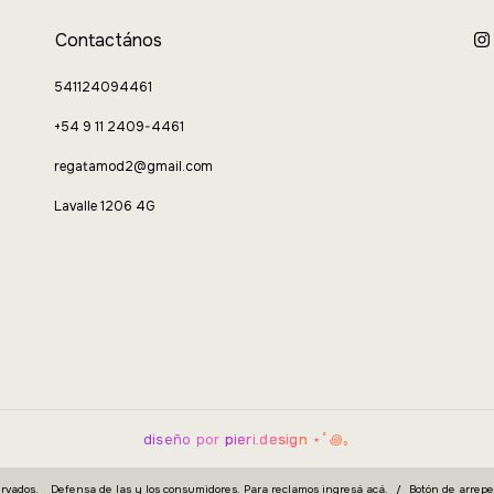
Contactános
541124094461
+54 9 11 2409-4461
regatamod2@gmail.com
Lavalle 1206 4G
diseño por
pieri.design
⋆˚꩜｡
rvados.
Defensa de las y los consumidores. Para reclamos
ingresá acá.
/
Botón de arrep