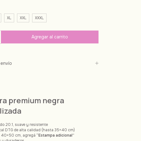
XL
XXL
XXXL
envío
ra
premium negra
lizada
do 20.1, suave y resistente
ital DTG de alta calidad (hasta 35×40 cm)
a 40×50 cm, agregá
“Estampa adicional”
os y duraderos