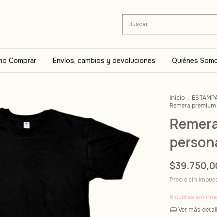
o Comprar
Envíos, cambios y devoluciones
Quiénes Som
Inicio
.
ESTAMP
Remera premium 
Remera
person
$39.750,0
Precio sin impu
6
cuotas sin int
Ver más detal