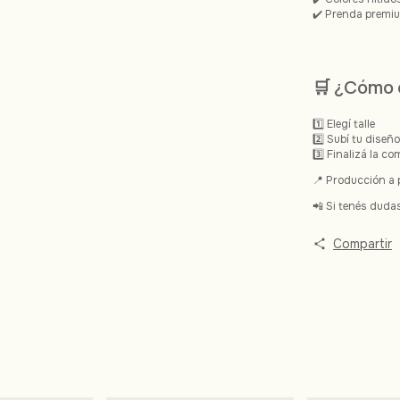
✔️ Prenda premi
🛒 ¿Cómo
1️⃣ Elegí talle
2️⃣ Subí tu diseño
3️⃣ Finalizá la c
📍 Producción a 
📲 Si tenés duda
Compartir