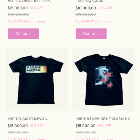
Remera Dioushi talle XXL
Tote bag Caras
$15.000,00
-
63
%
OFF
$10.000,00
-
44
%
OFF
$40.000,00
$18.000,00
6
x
$2.500,00
sin interés
6
x
$1.666,67
sin interés
Remera Aaron Lewis L
Remera I love Kate Moss talle S
$15.000,00
-
63
%
OFF
$15.000,00
-
63
%
OFF
$40.000,00
$40.000,00
6
x
$2.500,00
sin interés
6
x
$2.500,00
sin interés