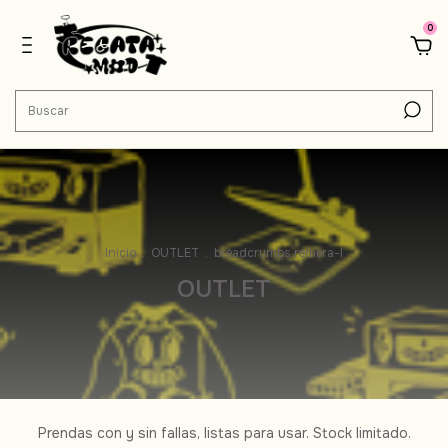
0
Inicio
.
OUTLET
.
breadcrumbs.remera-l
OUTLET
Prendas con y sin fallas, listas para usar. Stock limitado.