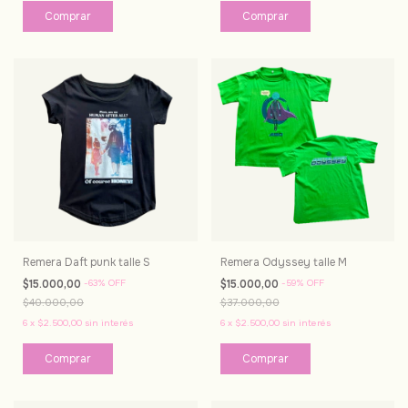
Remera Daft punk talle S
Remera Odyssey talle M
$15.000,00
-
63
%
OFF
$15.000,00
-
59
%
OFF
$40.000,00
$37.000,00
6
x
$2.500,00
sin interés
6
x
$2.500,00
sin interés