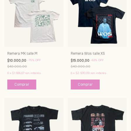
Remera MK talle M
Remera Wos talle XS
$10.000,00
-
75
%
OFF
$15.000,00
-
63
%
OFF
$40.000,00
$40.000,00
6
x
$1.666,67
sin interés
6
x
$2.500,00
sin interés