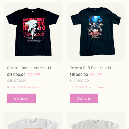
Remera Omniscient talle M
Remera Daft Punk talle M
$15.000,00
-
63
%
OFF
$15.000,00
-
63
%
OFF
$40.000,00
$40.000,00
6
x
$2.500,00
sin interés
6
x
$2.500,00
sin interés