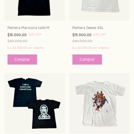
Remera Manzana talle M
Remera Geese 4XL
$15.000,00
-
63
%
OFF
$15.000,00
-
63
%
OFF
$40.000,00
$40.000,00
6
x
$2.500,00
sin interés
6
x
$2.500,00
sin interés