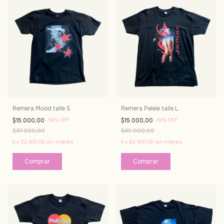
Remera Mood talle S
Remera Pelele talle L
$15.000,00
-
59
%
OFF
$15.000,00
-
63
%
OFF
$37.000,00
$40.000,00
6
x
$2.500,00
sin interés
6
x
$2.500,00
sin interés