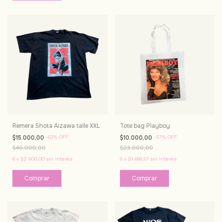
Remera Shota Aizawa talle XXL
Tote bag Playboy
$15.000,00
-
63
%
OFF
$10.000,00
-
57
%
OFF
$40.000,00
$23.000,00
6
x
$2.500,00
sin interés
6
x
$1.666,67
sin interés