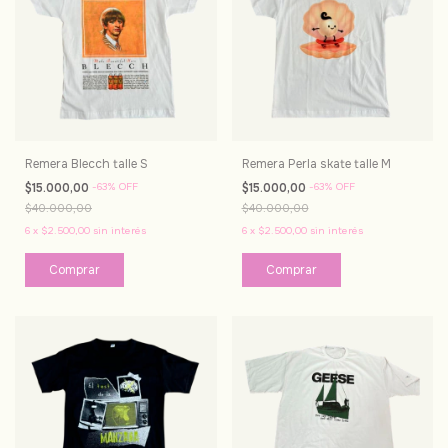
Remera Blecch talle S
Remera Perla skate talle M
$15.000,00
-
63
%
OFF
$15.000,00
-
63
%
OFF
$40.000,00
$40.000,00
6
x
$2.500,00
sin interés
6
x
$2.500,00
sin interés