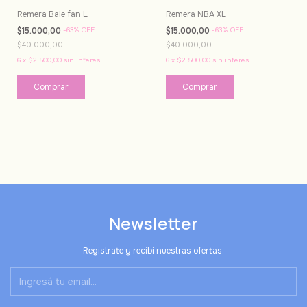
Remera Bale fan L
Remera NBA XL
$15.000,00
-
63
%
OFF
$15.000,00
-
63
%
OFF
$40.000,00
$40.000,00
6
x
$2.500,00
sin interés
6
x
$2.500,00
sin interés
Newsletter
Registrate y recibí nuestras ofertas.