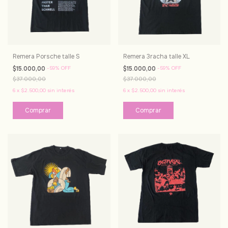
Remera Porsche talle S
Remera 3racha talle XL
$15.000,00
-
59
%
OFF
$15.000,00
-
59
%
OFF
$37.000,00
$37.000,00
6
x
$2.500,00
sin interés
6
x
$2.500,00
sin interés