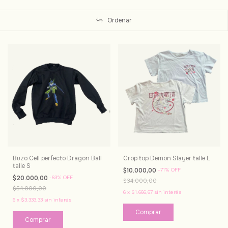
Ordenar
Buzo Cell perfecto Dragon Ball
Crop top Demon Slayer talle L
talle S
$10.000,00
-
71
%
OFF
$20.000,00
-
63
%
OFF
$34.000,00
$54.000,00
6
x
$1.666,67
sin interés
6
x
$3.333,33
sin interés