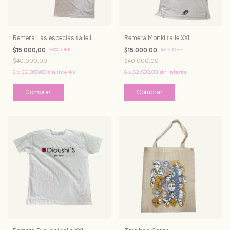
Remera Las especias talle L
Remera Monki talle XXL
$15.000,00
-
63
%
OFF
$15.000,00
-
63
%
OFF
$40.000,00
$40.000,00
6
x
$2.500,00
sin interés
6
x
$2.500,00
sin interés