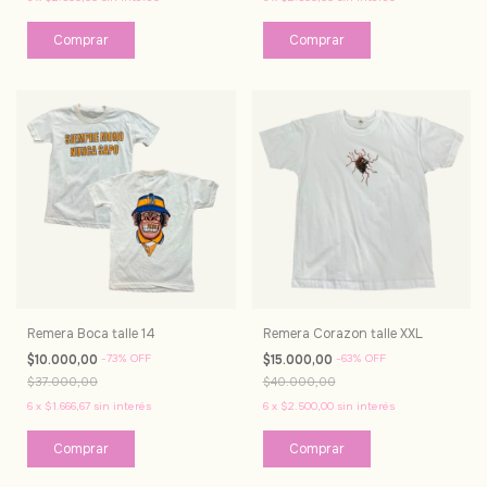
Remera Boca talle 14
Remera Corazon talle XXL
$10.000,00
-
73
%
OFF
$15.000,00
-
63
%
OFF
$37.000,00
$40.000,00
6
x
$1.666,67
sin interés
6
x
$2.500,00
sin interés