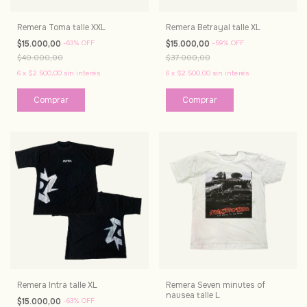
Remera Toma talle XXL
Remera Betrayal talle XL
$15.000,00
-
63
%
OFF
$15.000,00
-
59
%
OFF
$40.000,00
$37.000,00
6
x
$2.500,00
sin interés
6
x
$2.500,00
sin interés
Remera Intra talle XL
Remera Seven minutes of
nausea talle L
$15.000,00
-
63
%
OFF