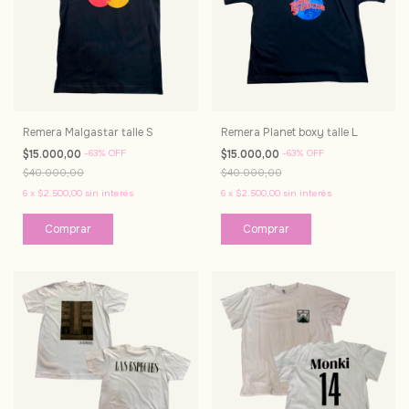
Remera Malgastar talle S
Remera Planet boxy talle L
$15.000,00
-
63
%
OFF
$15.000,00
-
63
%
OFF
$40.000,00
$40.000,00
6
x
$2.500,00
sin interés
6
x
$2.500,00
sin interés