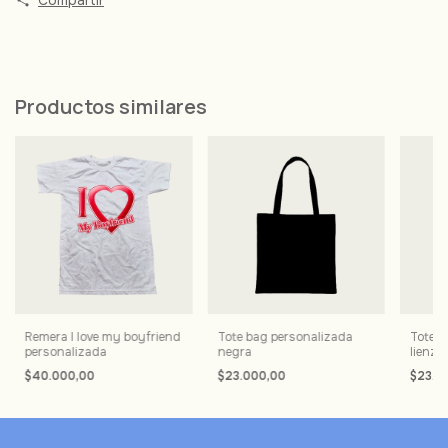
Productos similares
Remera I love my boyfriend
Tote bag personalizada
Tote b
personalizada
negra
lienzo
$40.000,00
$23.000,00
$23.0