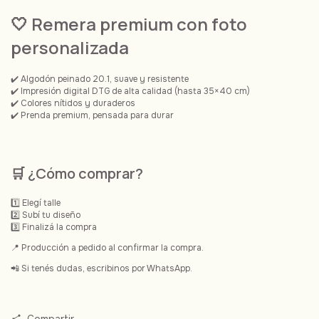
🤍 Remera
premium con foto
personalizada
✔️ Algodón peinado 20.1, suave y resistente
✔️ Impresión digital DTG de alta calidad (hasta 35×40 cm)
✔️ Colores nítidos y duraderos
✔️ Prenda premium, pensada para durar
🛒 ¿Cómo comprar?
1️⃣ Elegí talle
2️⃣ Subí tu diseño
3️⃣ Finalizá la compra
📍 Producción a pedido al confirmar la compra.
📲 Si tenés dudas, escribinos por WhatsApp.
Compartir