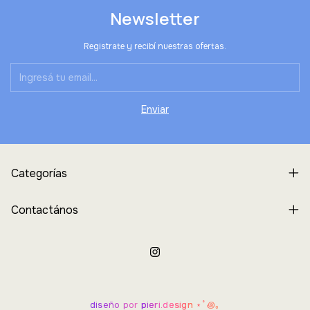
Newsletter
Registrate y recibí nuestras ofertas.
Categorías
Contactános
diseño por
pieri.design
⋆˚꩜｡