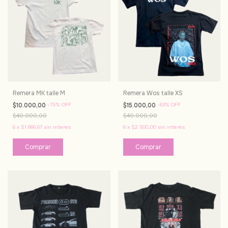
Remera MK talle M
Remera Wos talle XS
$10.000,00
-
75
%
OFF
$15.000,00
-
63
%
OFF
$40.000,00
$40.000,00
6
x
$1.666,67
sin interés
6
x
$2.500,00
sin interés