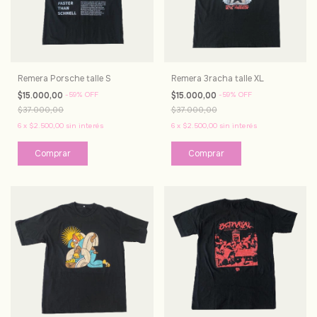
Remera Porsche talle S
Remera 3racha talle XL
$15.000,00
-
59
%
OFF
$15.000,00
-
59
%
OFF
$37.000,00
$37.000,00
6
x
$2.500,00
sin interés
6
x
$2.500,00
sin interés