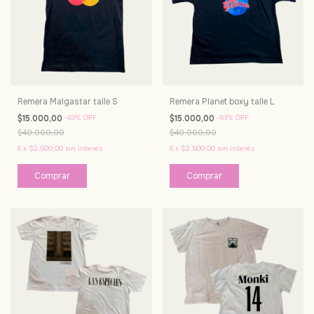
Remera Malgastar talle S
Remera Planet boxy talle L
$15.000,00
-
63
%
OFF
$15.000,00
-
63
%
OFF
$40.000,00
$40.000,00
6
x
$2.500,00
sin interés
6
x
$2.500,00
sin interés