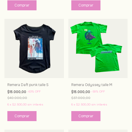
Remera Daft punk talle S
Remera Odyssey talle M
$15.000,00
-
63
%
OFF
$15.000,00
-
59
%
OFF
$40.000,00
$37.000,00
6
x
$2.500,00
sin interés
6
x
$2.500,00
sin interés