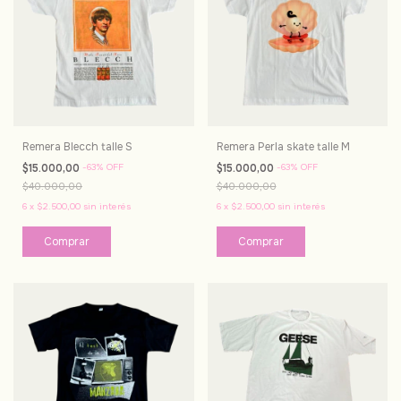
Remera Blecch talle S
Remera Perla skate talle M
$15.000,00
-
63
%
OFF
$15.000,00
-
63
%
OFF
$40.000,00
$40.000,00
6
x
$2.500,00
sin interés
6
x
$2.500,00
sin interés