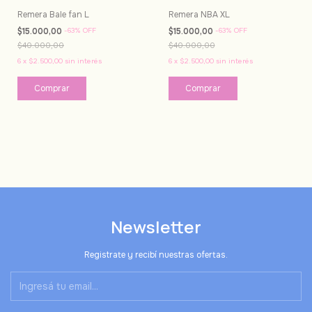
Remera Bale fan L
Remera NBA XL
$15.000,00
-
63
%
OFF
$15.000,00
-
63
%
OFF
$40.000,00
$40.000,00
6
x
$2.500,00
sin interés
6
x
$2.500,00
sin interés
Newsletter
Registrate y recibí nuestras ofertas.