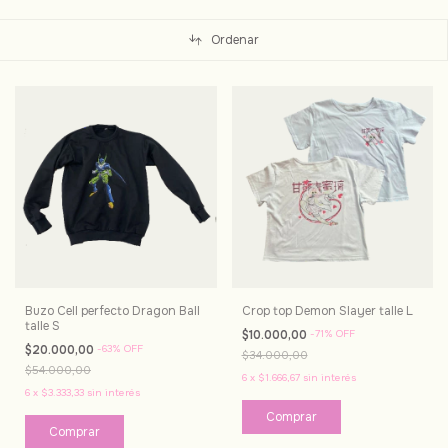
Ordenar
Buzo Cell perfecto Dragon Ball
Crop top Demon Slayer talle L
talle S
$10.000,00
-
71
%
OFF
$20.000,00
-
63
%
OFF
$34.000,00
$54.000,00
6
x
$1.666,67
sin interés
6
x
$3.333,33
sin interés