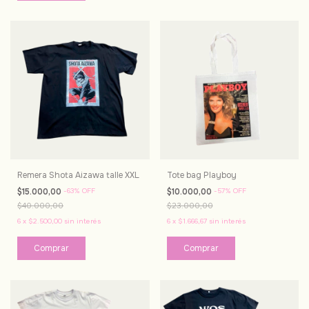
Remera Shota Aizawa talle XXL
Tote bag Playboy
$15.000,00
-
63
%
OFF
$10.000,00
-
57
%
OFF
$40.000,00
$23.000,00
6
x
$2.500,00
sin interés
6
x
$1.666,67
sin interés