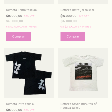
Remera Toma talle XXL
Remera Betrayal talle XL
$15.000,00
-
63
%
OFF
$15.000,00
-
59
%
OFF
$40.000,00
$37.000,00
6
x
$2.500,00
sin interés
6
x
$2.500,00
sin interés
Remera Intra talle XL
Remera Seven minutes of
nausea talle L
$15.000,00
-
63
%
OFF