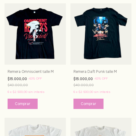
Remera Omniscient talle M
Remera Daft Punk talle M
$15.000,00
-
63
%
OFF
$15.000,00
-
63
%
OFF
$40.000,00
$40.000,00
6
x
$2.500,00
sin interés
6
x
$2.500,00
sin interés