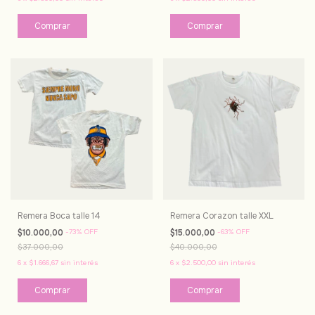
Remera Boca talle 14
Remera Corazon talle XXL
$10.000,00
-
73
%
OFF
$15.000,00
-
63
%
OFF
$37.000,00
$40.000,00
6
x
$1.666,67
sin interés
6
x
$2.500,00
sin interés