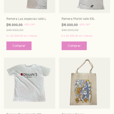
Remera Las especias talle L
Remera Monki talle XXL
$15.000,00
-
63
%
OFF
$15.000,00
-
63
%
OFF
$40.000,00
$40.000,00
6
x
$2.500,00
sin interés
6
x
$2.500,00
sin interés