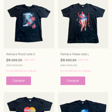
Remera Mood talle S
Remera Pelele talle L
$15.000,00
-
59
%
OFF
$15.000,00
-
63
%
OFF
$37.000,00
$40.000,00
6
x
$2.500,00
sin interés
6
x
$2.500,00
sin interés