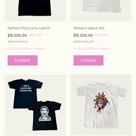
Remera Manzana talle M
Remera Geese 4XL
$15.000,00
-
63
%
OFF
$15.000,00
-
63
%
OFF
$40.000,00
$40.000,00
6
x
$2.500,00
sin interés
6
x
$2.500,00
sin interés