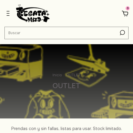
0
Inicio
.
OUTLET
OUTLET
Prendas con y sin fallas, listas para usar. Stock limitado.