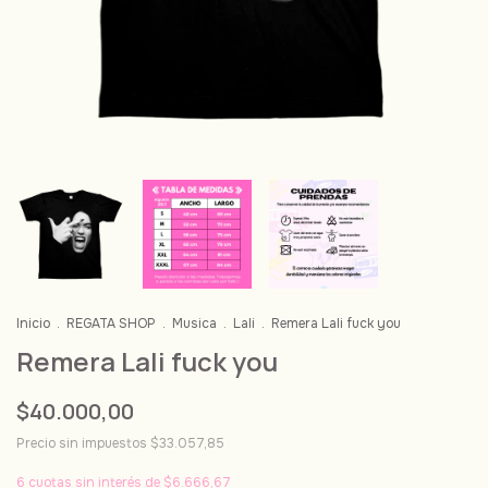
Inicio
.
REGATA SHOP
.
Musica
.
Lali
.
Remera Lali fuck you
Remera Lali fuck you
$40.000,00
Precio sin impuestos
$33.057,85
6
cuotas sin interés de
$6.666,67