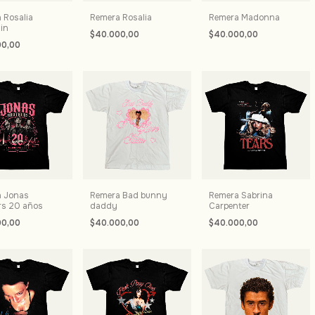
 Rosalia
Remera Rosalia
Remera Madonna
in
$40.000,00
$40.000,00
00,00
 Jonas
Remera Bad bunny
Remera Sabrina
rs 20 años
daddy
Carpenter
00,00
$40.000,00
$40.000,00