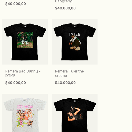
Bangtang
$40.000,00
$40.000,00
Remera Bad Bunny -
Remera Tyler the
DTMF
creator
$40.000,00
$40.000,00