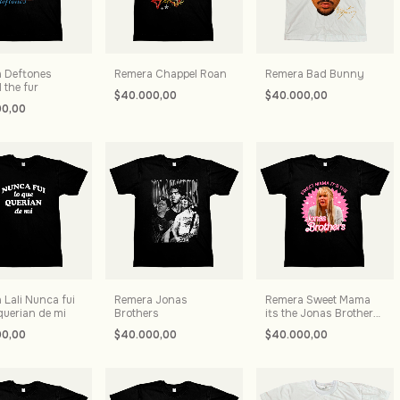
 Deftones
Remera Chappel Roan
Remera Bad Bunny
 the fur
$40.000,00
$40.000,00
00,00
 Lali Nunca fui
Remera Jonas
Remera Sweet Mama
querian de mi
Brothers
its the Jonas Brothers
- Hannah Montana
00,00
$40.000,00
$40.000,00