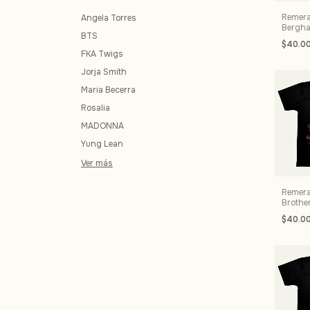
Remera
Angela Torres
Bergha
BTS
$40.0
FKA Twigs
Jorja Smith
Maria Becerra
Rosalia
MADONNA
Yung Lean
Ver más
Remera
Brothe
$40.0