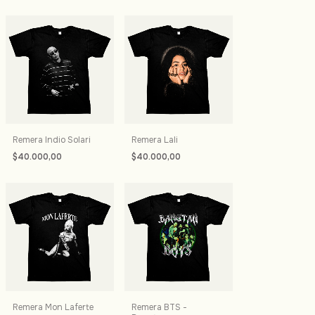
Remera Indio Solari
Remera Lali
$40.000,00
$40.000,00
Remera Mon Laferte
Remera BTS -