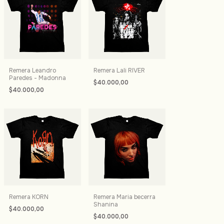
Remera Leandro
Remera Lali RIVER
Paredes - Madonna
$40.000,00
$40.000,00
Remera KORN
Remera Maria becerra
Shanina
$40.000,00
$40.000,00