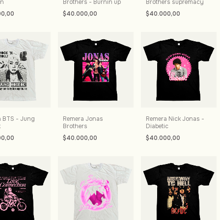
on
Brothers - Burnin up
Brothers supremacy
00,00
$40.000,00
$40.000,00
 BTS - Jung
Remera Jonas
Remera Nick Jonas -
k
Brothers
Diabetic
00,00
$40.000,00
$40.000,00