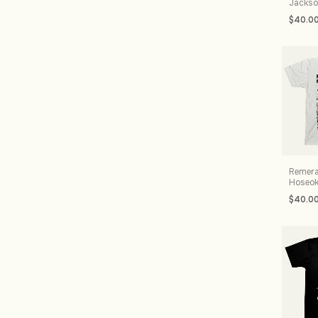
Jacks
$40.0
Remera
Hoseo
$40.0