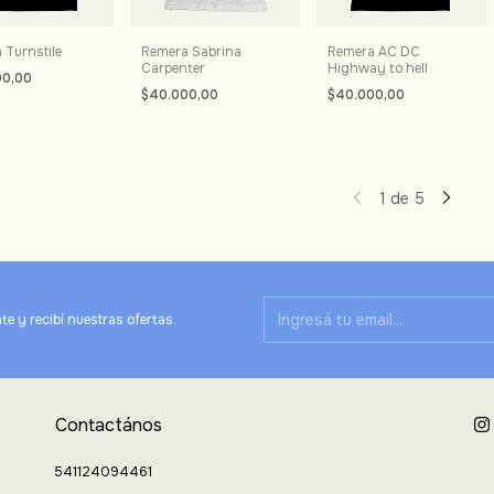
 Turnstile
Remera Sabrina
Remera AC DC
Carpenter
Highway to hell
00,00
$40.000,00
$40.000,00
1
de
5
te y recibí nuestras ofertas.
Contactános
541124094461