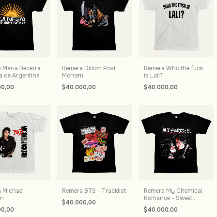
 Maria Becerra
Remera Dillom Post
Remera Who the fuck
a de Argentina
Mortem
is Lali?
00,00
$40.000,00
$40.000,00
 Michael
Remera BTS - Tracklist
Remera My Chemical
on
Romance - Sweet
$40.000,00
revenge
00,00
$40.000,00