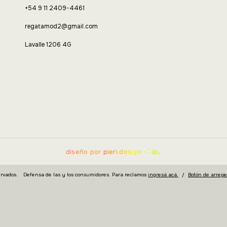
+54 9 11 2409-4461
regatamod2@gmail.com
Lavalle 1206 4G
diseño por
pieri.design
⋆˚꩜｡
rvados.
Defensa de las y los consumidores. Para reclamos
ingresá acá.
/
Botón de arrep