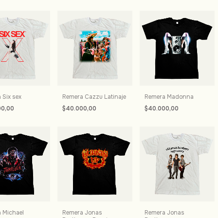
 Six sex
Remera Cazzu Latinaje
Remera Madonna
00,00
$40.000,00
$40.000,00
 Michael
Remera Jonas
Remera Jonas