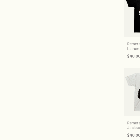
Remera
La nen
$40.0
Remera
Jacks
$40.0