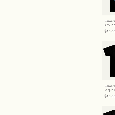
Remera
Around
$40.0
Remera
lo que 
$40.0