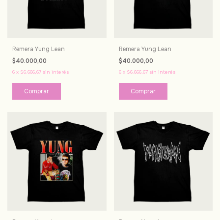
Remera Yung Lean
Remera Yung Lean
$40.000,00
$40.000,00
6
x
$6.666,67
sin interés
6
x
$6.666,67
sin interés
Comprar
Comprar