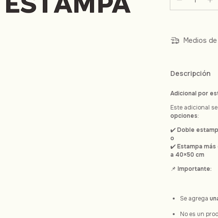
Medios de 
Descripción
Adicional por e
Este adicional s
opciones
:
✔️
Doble estam
o
✔️
Estampa más 
a 40×50 cm
📌
Importante:
Se agrega
un
No es un pro