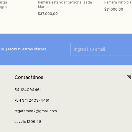
arga
Remera estándar personalizada
Remera niño bl
egra
blanca
$31.000,00
$37.000,00
te y recibí nuestras ofertas.
Contactános
541124094461
+54 9 11 2409-4461
regatamod2@gmail.com
Lavalle 1206 4G