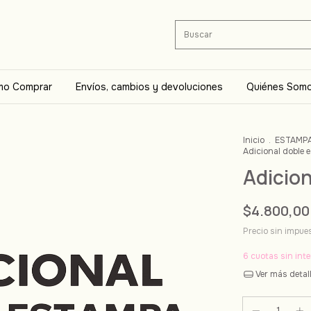
o Comprar
Envíos, cambios y devoluciones
Quiénes Som
Inicio
.
ESTAMP
Adicional doble
Adicio
$4.800,00
Precio sin impu
6
cuotas sin int
Ver más detal