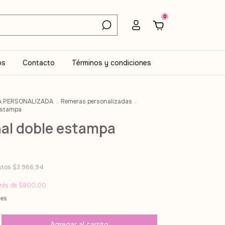
0
os
Contacto
Términos y condiciones
A PERSONALIZADA
.
Remeras personalizadas
.
 estampa
nal doble estampa
estos
$3.966,94
erés de
$800,00
les