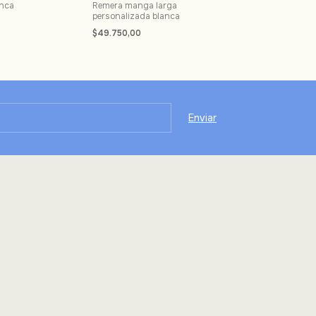
anca
Remera manga larga
Remera premium
personalizada blanca
blanca
$49.750,00
$39.750,00