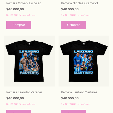
Remera Giovani Lo celso
Remera Nicolas Otamendi
$40.000,00
$40.000,00
6
x
$6.666,67
sin interés
6
x
$6.666,67
sin interés
Comprar
Comprar
Remera Leandro Paredes
Remera Lautaro Martinez
$40.000,00
$40.000,00
6
x
$6.666,67
sin interés
6
x
$6.666,67
sin interés