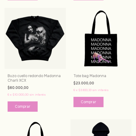
Buzo cuello redondo Madonna
Tote bag Madonna
Charli XCX
$23.000,00
$60.000,00
6
x
$3.833,33
sin interés
6
x
$10.000,00
sin interés
Comprar