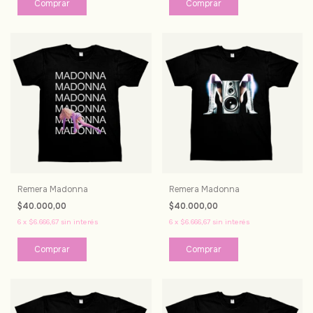
Comprar
Comprar
Remera Madonna
Remera Madonna
$40.000,00
$40.000,00
6
x
$6.666,67
sin interés
6
x
$6.666,67
sin interés
Comprar
Comprar