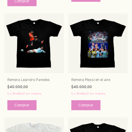
Comprar
Remera Leandro Paredes
Remera Messi en el aire
$40.000,00
$40.000,00
6
x
$6.666,67
sin interés
6
x
$6.666,67
sin interés
Comprar
Comprar