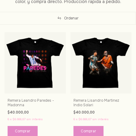
color, y comprá directo. Producción rápida a pedido.
Ordenar
Remera Leandro Paredes -
Remera Lisandro Martinez
Madonna
Indio Solari
$40.000,00
$40.000,00
6
x
$6.666,67
sin interés
6
x
$6.666,67
sin interés
Comprar
Comprar