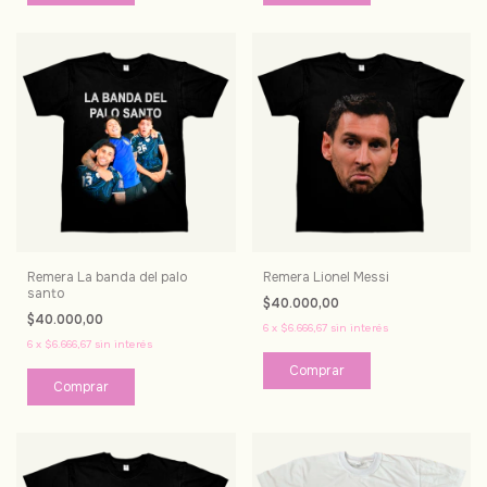
Remera La banda del palo
Remera Lionel Messi
santo
$40.000,00
$40.000,00
6
x
$6.666,67
sin interés
6
x
$6.666,67
sin interés
Comprar
Comprar