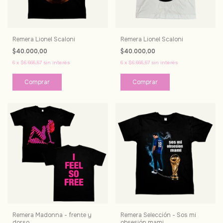
Remera Lionel Scaloni
Remera Lionel Scaloni
$40.000,00
$40.000,00
6
x
$6.666,67
sin interés
6
x
$6.666,67
sin interés
Comprar
Comprar
Remera Madonna - frente y
Remera Selección - Sos mi
dorso
obsesión mami