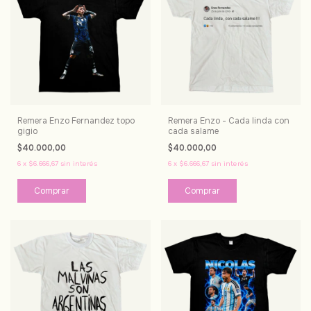
Remera Enzo Fernandez topo
Remera Enzo - Cada linda con
gigio
cada salame
$40.000,00
$40.000,00
6
x
$6.666,67
sin interés
6
x
$6.666,67
sin interés
Comprar
Comprar