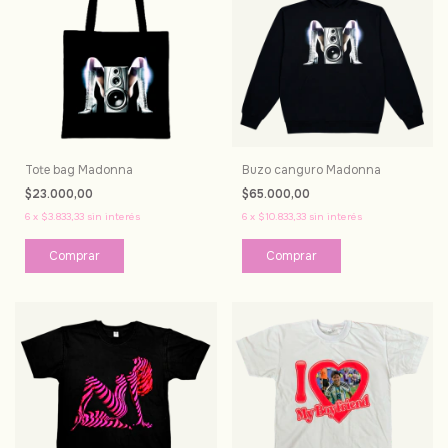
Tote bag Madonna
Buzo canguro Madonna
$23.000,00
$65.000,00
6
x
$3.833,33
sin interés
6
x
$10.833,33
sin interés
Comprar