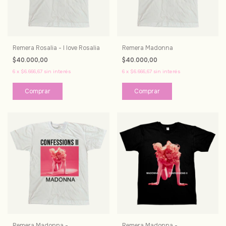
Remera Rosalia - I love Rosalia
Remera Madonna
$40.000,00
$40.000,00
6
x
$6.666,67
sin interés
6
x
$6.666,67
sin interés
Comprar
Comprar
Remera Madonna -
Remera Madonna -