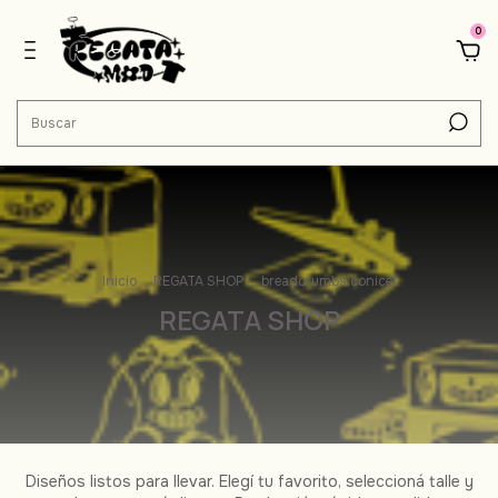
0
Inicio
.
REGATA SHOP
.
breadcrumbs.conicet
REGATA SHOP
Diseños listos para llevar. Elegí tu favorito, seleccioná talle y