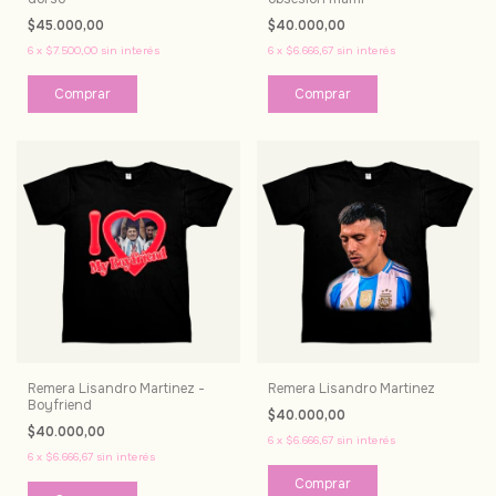
$45.000,00
$40.000,00
6
x
$7.500,00
sin interés
6
x
$6.666,67
sin interés
Comprar
Comprar
Remera Lisandro Martinez -
Remera Lisandro Martinez
Boyfriend
$40.000,00
$40.000,00
6
x
$6.666,67
sin interés
6
x
$6.666,67
sin interés
Comprar