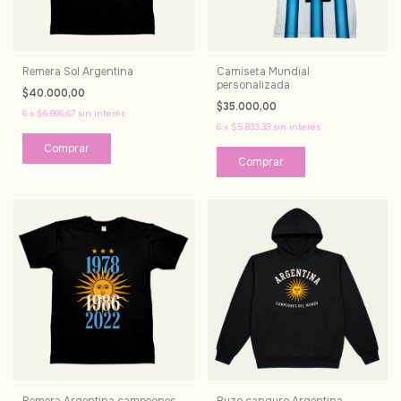
Remera Sol Argentina
Camiseta Mundial
personalizada
$40.000,00
$35.000,00
6
x
$6.666,67
sin interés
6
x
$5.833,33
sin interés
Comprar
Comprar
Remera Argentina campeones
Buzo canguro Argentina