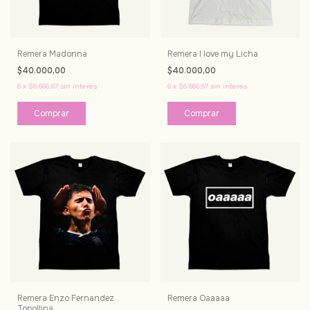
Remera Madonna
Remera I love my Licha
$40.000,00
$40.000,00
6
x
$6.666,67
sin interés
6
x
$6.666,67
sin interés
Comprar
Comprar
Remera Enzo Fernandez
Remera Oaaaaa
Topollina