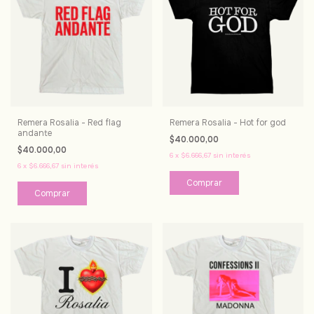
Remera Rosalia - Red flag
Remera Rosalia - Hot for god
andante
$40.000,00
$40.000,00
6
x
$6.666,67
sin interés
6
x
$6.666,67
sin interés
Comprar
Comprar