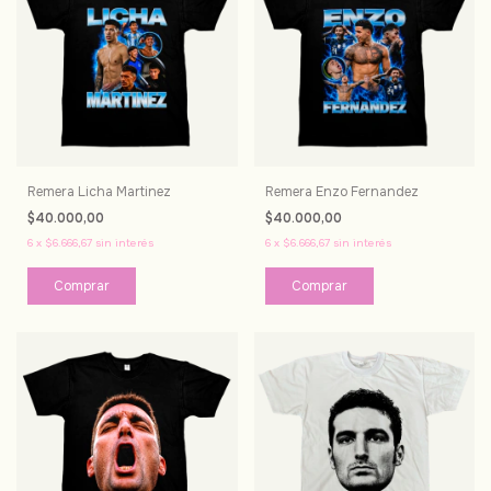
Remera Licha Martinez
Remera Enzo Fernandez
$40.000,00
$40.000,00
6
x
$6.666,67
sin interés
6
x
$6.666,67
sin interés
Comprar
Comprar