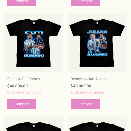
Comprar
Comprar
Remera Cuti Romero
Remera Julian Alvarez
$40.000,00
$40.000,00
6
x
$6.666,67
sin interés
6
x
$6.666,67
sin interés
Comprar
Comprar