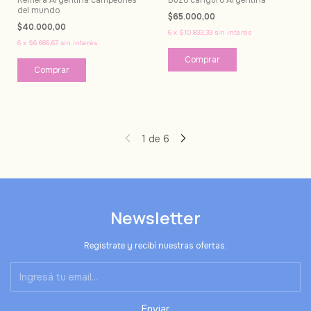
del mundo
$65.000,00
$40.000,00
6
x
$10.833,33
sin interés
6
x
$6.666,67
sin interés
Comprar
Comprar
1
de
6
Newsletter
Registrate y recibí nuestras ofertas.