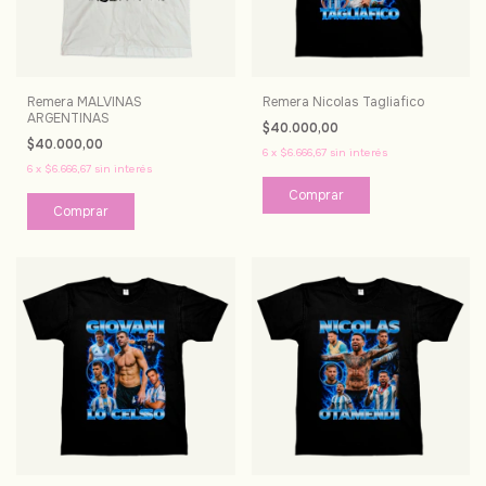
Remera MALVINAS
Remera Nicolas Tagliafico
ARGENTINAS
$40.000,00
$40.000,00
6
x
$6.666,67
sin interés
6
x
$6.666,67
sin interés
Comprar
Comprar