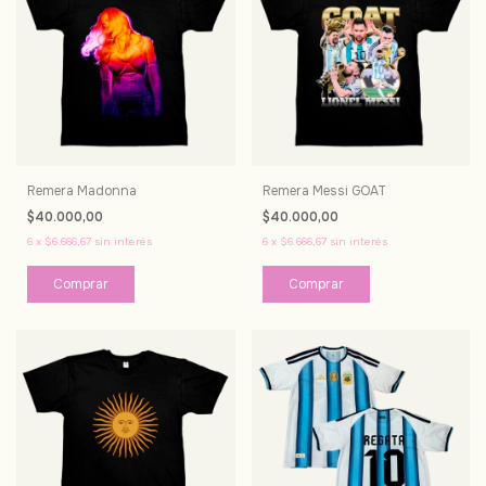
Remera Madonna
Remera Messi GOAT
$40.000,00
$40.000,00
6
x
$6.666,67
sin interés
6
x
$6.666,67
sin interés
Comprar
Comprar