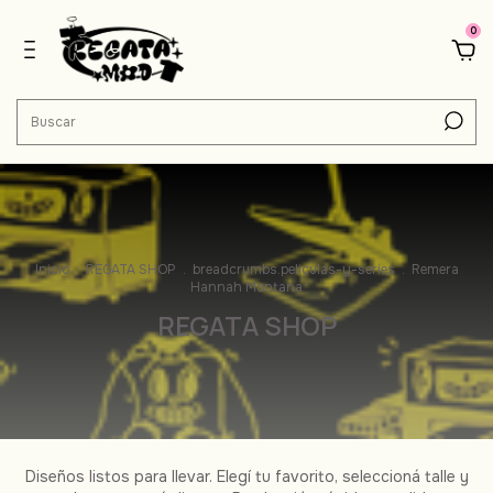
0
Inicio
.
REGATA SHOP
.
breadcrumbs.peliculas-y-series
.
Remera
Hannah Montana
REGATA SHOP
Diseños listos para llevar. Elegí tu favorito, seleccioná talle y