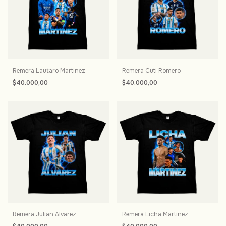
Remera Lautaro Martinez
Remera Cuti Romero
$40.000,00
$40.000,00
Remera Julian Alvarez
Remera Licha Martinez