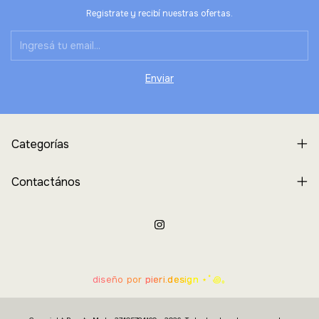
Registrate y recibí nuestras ofertas.
Categorías
Contactános
diseño por
pieri.design
⋆˚꩜｡