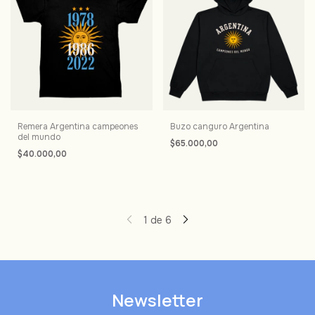
Remera Argentina campeones
Buzo canguro Argentina
del mundo
$65.000,00
$40.000,00
1
de
6
Newsletter