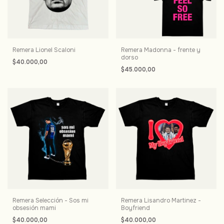
Remera Lionel Scaloni
Remera Madonna - frente y
dorso
$40.000,00
$45.000,00
Remera Selección - Sos mi
Remera Lisandro Martinez -
obsesión mami
Boyfriend
$40.000,00
$40.000,00