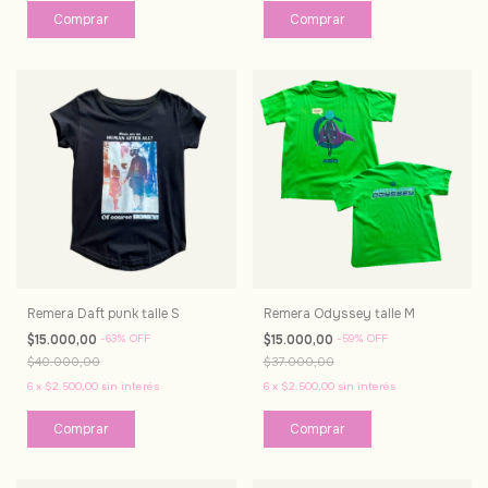
Remera Daft punk talle S
Remera Odyssey talle M
$15.000,00
-
63
%
OFF
$15.000,00
-
59
%
OFF
$40.000,00
$37.000,00
6
x
$2.500,00
sin interés
6
x
$2.500,00
sin interés