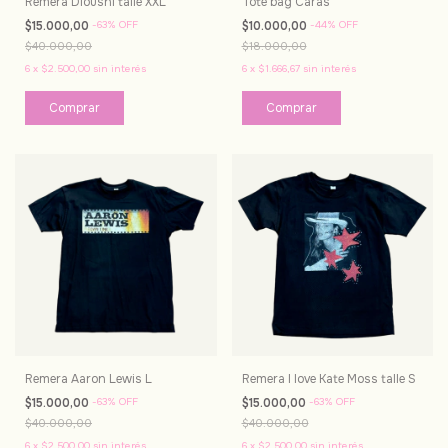
Remera Dioushi talle XXL
Tote bag Caras
$15.000,00
-
63
%
OFF
$10.000,00
-
44
%
OFF
$40.000,00
$18.000,00
6
x
$2.500,00
sin interés
6
x
$1.666,67
sin interés
Remera Aaron Lewis L
Remera I love Kate Moss talle S
$15.000,00
-
63
%
OFF
$15.000,00
-
63
%
OFF
$40.000,00
$40.000,00
6
x
$2.500,00
sin interés
6
x
$2.500,00
sin interés