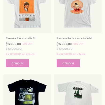
Remera Blecch talle S
Remera Perla skate talle M
$15.000,00
-
63
%
OFF
$15.000,00
-
63
%
OFF
$40.000,00
$40.000,00
6
x
$2.500,00
sin interés
6
x
$2.500,00
sin interés