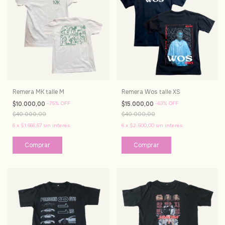
Remera MK talle M
Remera Wos talle XS
$10.000,00
-
75
%
OFF
$15.000,00
-
63
%
OFF
$40.000,00
$40.000,00
6
x
$1.666,67
sin interés
6
x
$2.500,00
sin interés