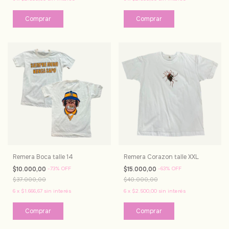
Remera Boca talle 14
Remera Corazon talle XXL
$10.000,00
-
73
%
OFF
$15.000,00
-
63
%
OFF
$37.000,00
$40.000,00
6
x
$1.666,67
sin interés
6
x
$2.500,00
sin interés