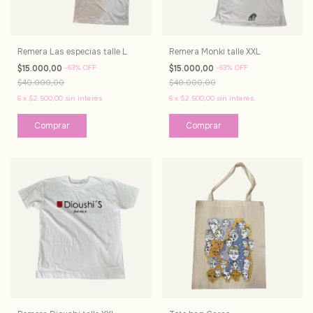
Remera Las especias talle L
Remera Monki talle XXL
$15.000,00
-
63
%
OFF
$15.000,00
-
63
%
OFF
$40.000,00
$40.000,00
6
x
$2.500,00
sin interés
6
x
$2.500,00
sin interés