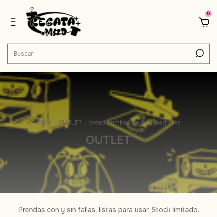
0
Inicio
.
OUTLET
.
breadcrumbs.tote-bag-bad-idea
OUTLET
Prendas con y sin fallas, listas para usar. Stock limitado.