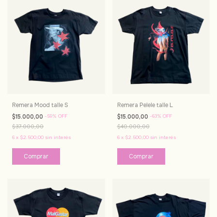
Remera Mood talle S
Remera Pelele talle L
$15.000,00
-
59
%
OFF
$15.000,00
-
63
%
OFF
$37.000,00
$40.000,00
6
x
$2.500,00
sin interés
6
x
$2.500,00
sin interés