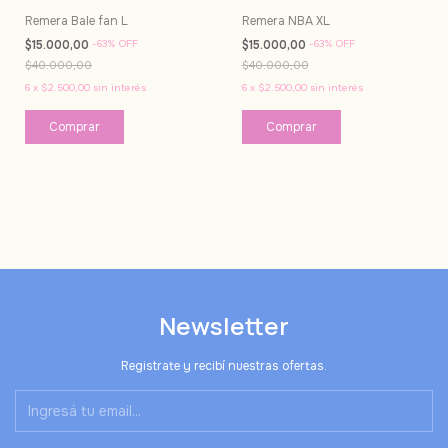
Remera Bale fan L
Remera NBA XL
$15.000,00
-
63
%
OFF
$15.000,00
-
63
%
OFF
$40.000,00
$40.000,00
6
x
$2.500,00
sin interés
6
x
$2.500,00
sin interés
Newsletter
Registrate y recibí nuestras ofertas.