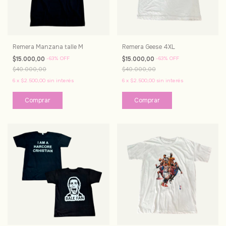
Remera Manzana talle M
Remera Geese 4XL
$15.000,00
-
63
%
OFF
$15.000,00
-
63
%
OFF
$40.000,00
$40.000,00
6
x
$2.500,00
sin interés
6
x
$2.500,00
sin interés