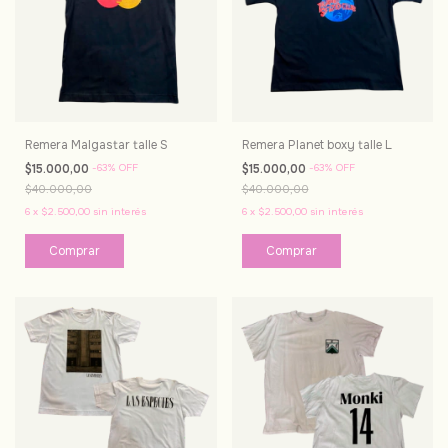
Remera Malgastar talle S
Remera Planet boxy talle L
$15.000,00
-
63
%
OFF
$15.000,00
-
63
%
OFF
$40.000,00
$40.000,00
6
x
$2.500,00
sin interés
6
x
$2.500,00
sin interés