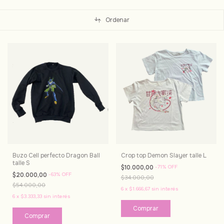
Ordenar
Buzo Cell perfecto Dragon Ball
Crop top Demon Slayer talle L
talle S
$10.000,00
-
71
%
OFF
$20.000,00
-
63
%
OFF
$34.000,00
$54.000,00
6
x
$1.666,67
sin interés
6
x
$3.333,33
sin interés