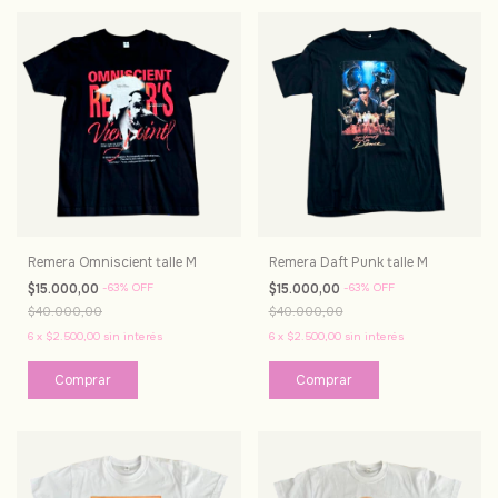
Remera Omniscient talle M
Remera Daft Punk talle M
$15.000,00
-
63
%
OFF
$15.000,00
-
63
%
OFF
$40.000,00
$40.000,00
6
x
$2.500,00
sin interés
6
x
$2.500,00
sin interés