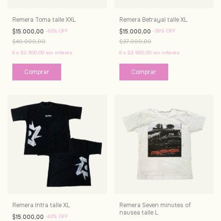
Remera Toma talle XXL
Remera Betrayal talle XL
$15.000,00
-
63
%
OFF
$15.000,00
-
59
%
OFF
$40.000,00
$37.000,00
6
x
$2.500,00
sin interés
6
x
$2.500,00
sin interés
Remera Intra talle XL
Remera Seven minutes of
nausea talle L
$15.000,00
-
63
%
OFF