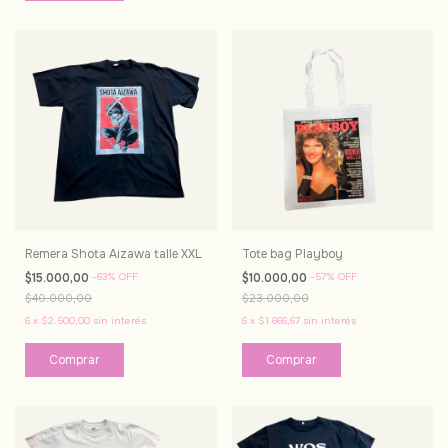
Remera Shota Aizawa talle XXL
Tote bag Playboy
$15.000,00
-
63
%
OFF
$10.000,00
-
57
%
OFF
$40.000,00
$23.000,00
6
x
$2.500,00
sin interés
6
x
$1.666,67
sin interés