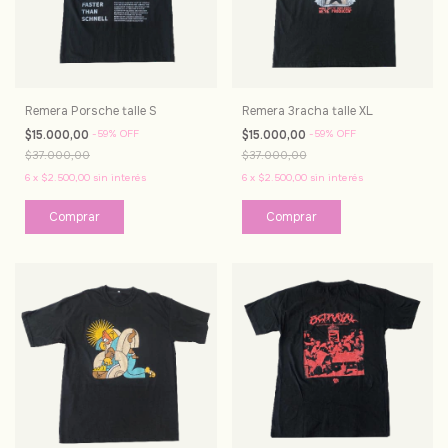
Remera Porsche talle S
Remera 3racha talle XL
$15.000,00
-
59
%
OFF
$15.000,00
-
59
%
OFF
$37.000,00
$37.000,00
6
x
$2.500,00
sin interés
6
x
$2.500,00
sin interés