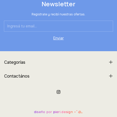
Newsletter
Registrate y recibí nuestras ofertas.
Categorías
Contactános
diseño por
pieri.design
⋆˚꩜｡