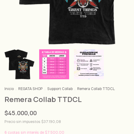
Inicio
.
REGATA SHOP
.
Support Collab
.
Remera Collab TTDCL
Remera Collab TTDCL
$45.000,00
Precio sin impuestos
$37.190,08
6
cuotas sin interés de
$7.500,00