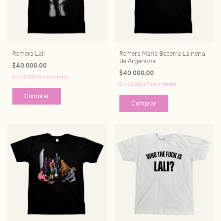
Remera Lali
Remera Maria Becerra La nena
de Argentina
$40.000,00
$40.000,00
6
x
$6.666,67
sin interés
6
x
$6.666,67
sin interés
Comprar
Comprar