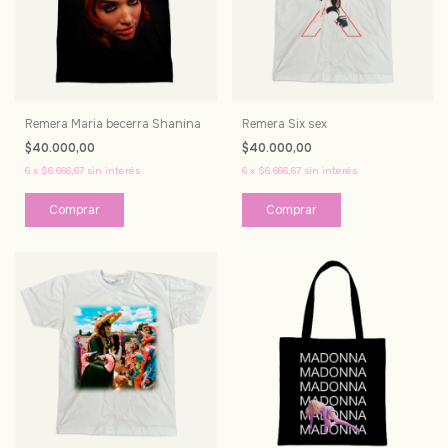
Remera Maria becerra Shanina
Remera Six sex
$40.000,00
$40.000,00
6
x
$6.666,67
sin interés
6
x
$6.666,67
sin interés
Comprar
Comprar