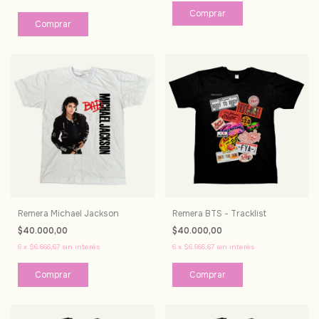
Comprar
Comprar
Remera Michael Jackson
Remera BTS - Tracklist
$40.000,00
$40.000,00
6
x
$6.666,67
sin interés
6
x
$6.666,67
sin interés
Comprar
Comprar