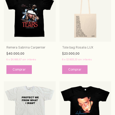
Remera Sabrina Carpenter
Tote bag Rosalia LUX
$40.000,00
$23.000,00
6
x
$6.666,67
sin interés
6
x
$3.833,33
sin interés
Comprar