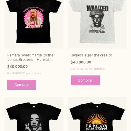
Remera Sweet Mama its the
Remera Tyler the creator
Jonas Brothers - Hannah
$40.000,00
Montana
$40.000,00
6
x
$6.666,67
sin interés
6
x
$6.666,67
sin interés
Comprar
Comprar