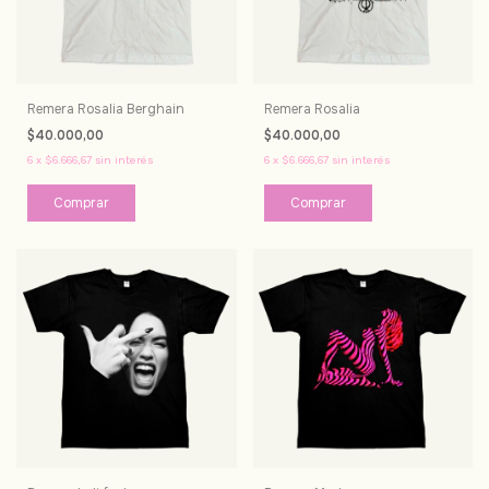
Remera Rosalia Berghain
Remera Rosalia
$40.000,00
$40.000,00
6
x
$6.666,67
sin interés
6
x
$6.666,67
sin interés
Comprar
Comprar