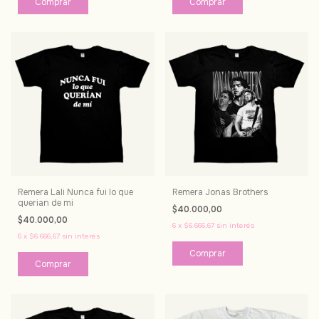
Comprar
Comprar
Remera Lali Nunca fui lo que
Remera Jonas Brothers
querian de mi
$40.000,00
$40.000,00
6
x
$6.666,67
sin interés
6
x
$6.666,67
sin interés
Comprar
Comprar