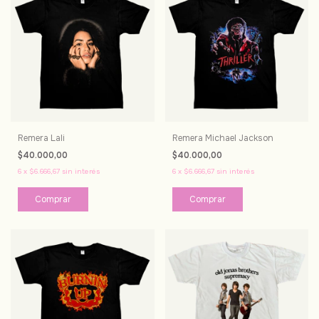
Remera Lali
Remera Michael Jackson
$40.000,00
$40.000,00
6
x
$6.666,67
sin interés
6
x
$6.666,67
sin interés
Comprar
Comprar