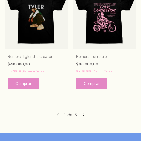
Remera Tyler the creator
Remera Turnstile
$40.000,00
$40.000,00
6
x
$6.666,67
sin interés
6
x
$6.666,67
sin interés
Comprar
Comprar
1
de
5