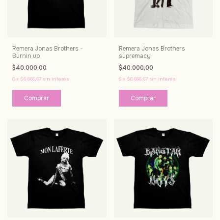
Remera Jonas Brothers -
Remera Jonas Brothers
Burnin up
supremacy
$40.000,00
$40.000,00
6
x
$6.666,67
sin interés
6
x
$6.666,67
sin interés
Comprar
Comprar