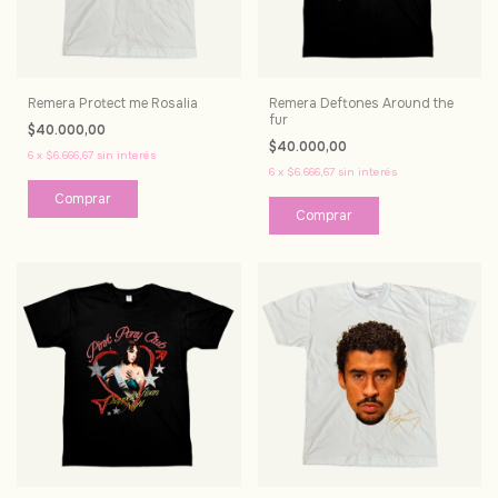
Remera Protect me Rosalia
Remera Deftones Around the
fur
$40.000,00
$40.000,00
6
x
$6.666,67
sin interés
6
x
$6.666,67
sin interés
Comprar
Comprar