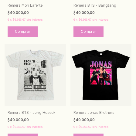
Remera Mon Laferte
Remera BTS - Bangtang
$40.000,00
$40.000,00
6
x
$6.666,67
sin interés
6
x
$6.666,67
sin interés
Comprar
Comprar
Remera BTS - Jung Hoseok
Remera Jonas Brothers
$40.000,00
$40.000,00
6
x
$6.666,67
sin interés
6
x
$6.666,67
sin interés