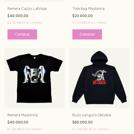
Remera Cazzu Latinaje
Tote bag Madonna
$40.000,00
$23.000,00
6
x
$6.666,67
sin interés
6
x
$3.833,33
sin interés
Comprar
Remera Madonna
Buzo canguro Oktubre
$40.000,00
$65.000,00
6
x
$6.666,67
sin interés
6
x
$10.833,33
sin interés