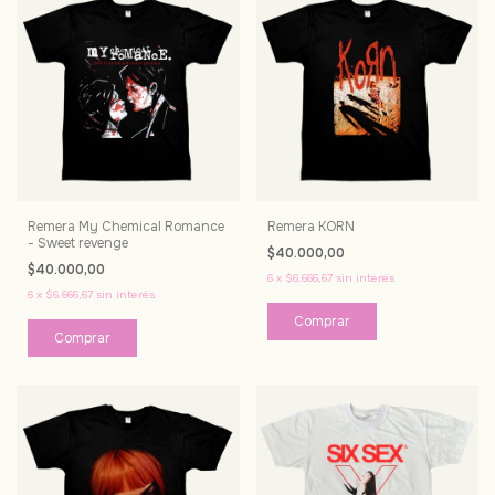
Remera My Chemical Romance
Remera KORN
- Sweet revenge
$40.000,00
$40.000,00
6
x
$6.666,67
sin interés
6
x
$6.666,67
sin interés
Comprar
Comprar