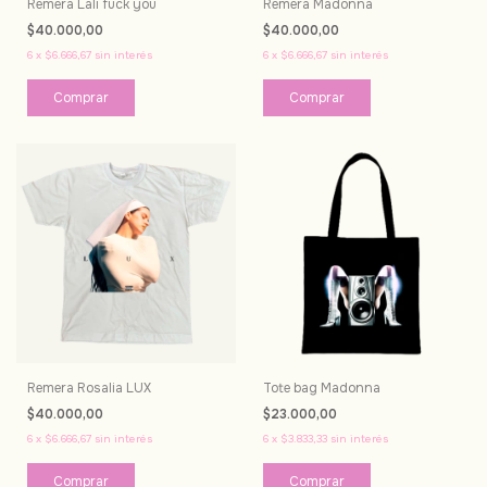
Remera Lali fuck you
Remera Madonna
$40.000,00
$40.000,00
6
x
$6.666,67
sin interés
6
x
$6.666,67
sin interés
Comprar
Comprar
Remera Rosalia LUX
Tote bag Madonna
$40.000,00
$23.000,00
6
x
$6.666,67
sin interés
6
x
$3.833,33
sin interés
Comprar