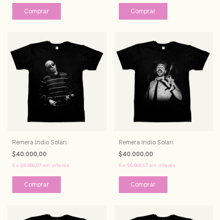
Comprar
Comprar
Remera Indio Solari
Remera Indio Solari
$40.000,00
$40.000,00
6
x
$6.666,67
sin interés
6
x
$6.666,67
sin interés
Comprar
Comprar