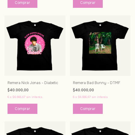
Comprar
Comprar
Remera Nick Jonas - Diabetic
Remera Bad Bunny - DTMF
$40.000,00
$40.000,00
6
x
$6.666,67
sin interés
6
x
$6.666,67
sin interés
Comprar
Comprar