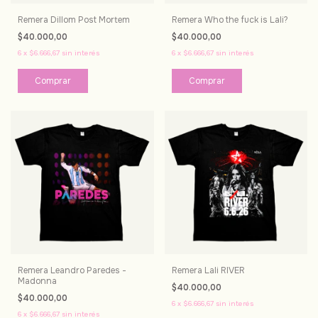
Remera Dillom Post Mortem
Remera Who the fuck is Lali?
$40.000,00
$40.000,00
6
x
$6.666,67
sin interés
6
x
$6.666,67
sin interés
Comprar
Comprar
Remera Leandro Paredes -
Remera Lali RIVER
Madonna
$40.000,00
$40.000,00
6
x
$6.666,67
sin interés
6
x
$6.666,67
sin interés