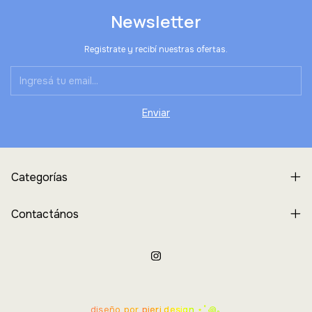
Newsletter
Registrate y recibí nuestras ofertas.
Categorías
Contactános
diseño por
pieri.design
⋆˚꩜｡