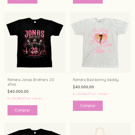
Remera Jonas Brothers 20
Remera Bad bunny daddy
años
$40.000,00
$40.000,00
6
x
$6.666,67
sin interés
6
x
$6.666,67
sin interés
Comprar
Comprar