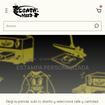
0
Inicio
.
ESTAMPA PERSONALIZADA
ESTAMPA PERSONALIZADA
Elegí la prenda, subí tu diseño y seleccioná talle y cantidad.