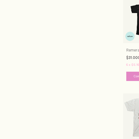
Remera
$31.00
6
x
$5.16
Co