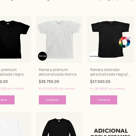
a premium
Remera premium
Remera estándar
alizada negra
personalizada blanca
personalizada negra/
color
50,00
$39.750,00
$37.000,00
25,00
sin interés
6
x
$6.625,00
sin interés
6
x
$6.166,67
sin interés
mprar
Comprar
Comprar