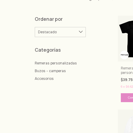
Ordenar por
Categorías
Remeras personalizadas
Remer
Buzos - camperas
person
Accesorios
$39.7
6
x
$6.6
Co