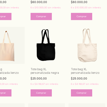
00,00
$60.000,00
$60.000,00
33,33
sin interés
6
x
$10.000,00
sin interés
6
x
$10.000,00
sin interés
mprar
Comprar
Comprar
ag
Tote bag XL
Tote bag XL
alizada lienzo
personalizada negra
personalizada lienzo
00,00
$25.000,00
$25.000,00
3,33
sin interés
6
x
$4.166,67
sin interés
6
x
$4.166,67
sin interés