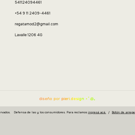
541124094461
+54 9 11 2409-4461
regatamod2@gmail.com
Lavalle 1206 4G
diseño por
pieri.design
⋆˚꩜｡
rvados.
Defensa de las y los consumidores. Para reclamos
ingresá acá.
/
Botón de arrep