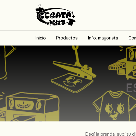
Inicio
Productos
Info. mayorista
Cóm
E
Elegí la prenda, subí tu 