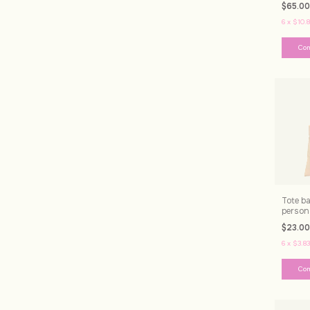
$65.0
6
x
$10.8
Co
Tote b
person
$23.0
6
x
$3.83