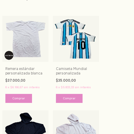
Remera estándar
Camiseta Mundial
personalizada blanca
personalizada
$37.000,00
$35.000,00
6
x
$6.166,67
sin interés
6
x
$5.833,33
sin interés
Comprar
Comprar