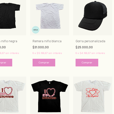
 niño negra
Remera niño blanca
Gorra personalizada
0,00
$31.000,00
$25.000,00
6,67
sin interés
6
x
$5.166,67
sin interés
6
x
$4.166,67
sin interés
mprar
Comprar