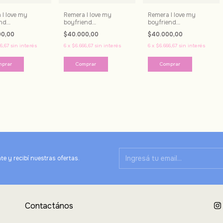
 I love my
Remera I love my
Remera I love my
end
boyfriend
boyfriend
alizada
personalizada
personalizada
00,00
$40.000,00
$40.000,00
6,67
sin interés
6
x
$6.666,67
sin interés
6
x
$6.666,67
sin interés
mprar
Comprar
Comprar
te y recibí nuestras ofertas.
Contactános