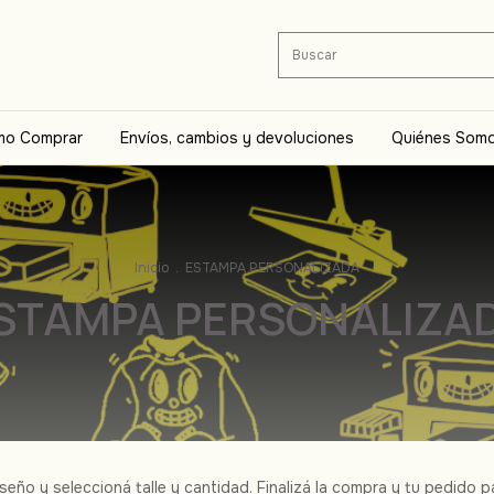
o Comprar
Envíos, cambios y devoluciones
Quiénes Som
Inicio
.
ESTAMPA PERSONALIZADA
STAMPA PERSONALIZA
diseño y seleccioná talle y cantidad. Finalizá la compra y tu pedido 