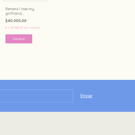
Remera I love my
girlfriend
personalizada
$40.000,00
6
x
$6.666,67
sin interés
Comprar