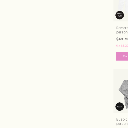
Remera
person
$49.7
6
x
$8.29
Co
Buzo c
person