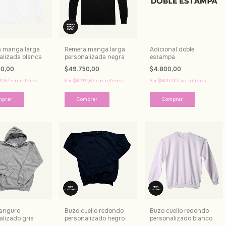
 manga larga
Remera manga larga
Adicional doble
alizada blanca
personalizada negra
estampa
50,00
$49.750,00
$4.800,00
1,67
sin interés
6
x
$8.291,67
sin interés
6
x
$800,00
sin interés
mprar
Comprar
anguro
Buzo cuello redondo
Buzo cuello redondo
alizado gris
personalizado negro
personalizado blanco