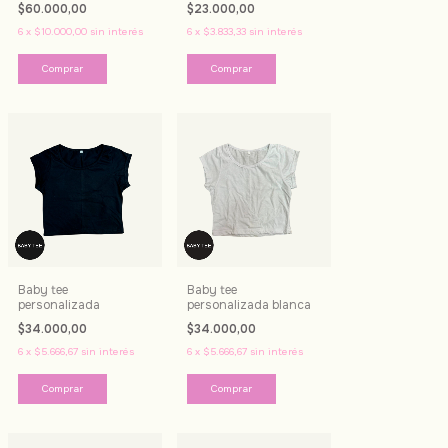
$60.000,00
$23.000,00
6
x
$10.000,00
sin interés
6
x
$3.833,33
sin interés
Comprar
Baby tee
Baby tee
personalizada
personalizada blanca
$34.000,00
$34.000,00
6
x
$5.666,67
sin interés
6
x
$5.666,67
sin interés
Comprar
Comprar